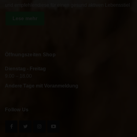
f
und empfehlendiese für einen gesund aktiven Lebensstiel
o
r
Lese mehr
:
Öffnungszeiten Shop
Dienstag - Freitag
9.00 – 18.00
Andere Tage mit Voranmeldung
Follow Us