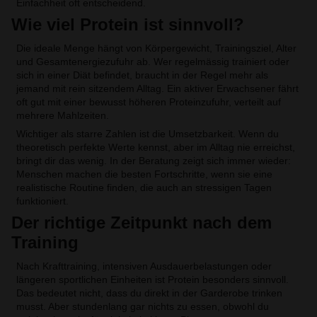
Einfachheit oft entscheidend.
Wie viel Protein ist sinnvoll?
Die ideale Menge hängt von Körpergewicht, Trainingsziel, Alter
und Gesamtenergiezufuhr ab. Wer regelmässig trainiert oder
sich in einer Diät befindet, braucht in der Regel mehr als
jemand mit rein sitzendem Alltag. Ein aktiver Erwachsener fährt
oft gut mit einer bewusst höheren Proteinzufuhr, verteilt auf
mehrere Mahlzeiten.
Wichtiger als starre Zahlen ist die Umsetzbarkeit. Wenn du
theoretisch perfekte Werte kennst, aber im Alltag nie erreichst,
bringt dir das wenig. In der Beratung zeigt sich immer wieder:
Menschen machen die besten Fortschritte, wenn sie eine
realistische Routine finden, die auch an stressigen Tagen
funktioniert.
Der richtige Zeitpunkt nach dem
Training
Nach Krafttraining, intensiven Ausdauerbelastungen oder
längeren sportlichen Einheiten ist Protein besonders sinnvoll.
Das bedeutet nicht, dass du direkt in der Garderobe trinken
musst. Aber stundenlang gar nichts zu essen, obwohl du