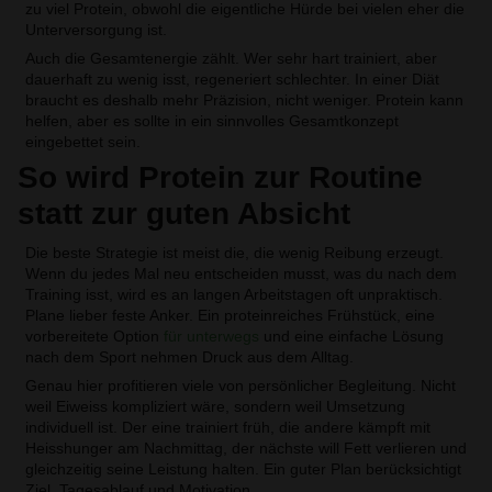
zu viel Protein, obwohl die eigentliche Hürde bei vielen eher die
Unterversorgung ist.
Auch die Gesamtenergie zählt. Wer sehr hart trainiert, aber
dauerhaft zu wenig isst, regeneriert schlechter. In einer Diät
braucht es deshalb mehr Präzision, nicht weniger. Protein kann
helfen, aber es sollte in ein sinnvolles Gesamtkonzept
eingebettet sein.
So wird Protein zur Routine
statt zur guten Absicht
Die beste Strategie ist meist die, die wenig Reibung erzeugt.
Wenn du jedes Mal neu entscheiden musst, was du nach dem
Training isst, wird es an langen Arbeitstagen oft unpraktisch.
Plane lieber feste Anker. Ein proteinreiches Frühstück, eine
vorbereitete Option
für unterwegs
und eine einfache Lösung
nach dem Sport nehmen Druck aus dem Alltag.
Genau hier profitieren viele von persönlicher Begleitung. Nicht
weil Eiweiss kompliziert wäre, sondern weil Umsetzung
individuell ist. Der eine trainiert früh, die andere kämpft mit
Heisshunger am Nachmittag, der nächste will Fett verlieren und
gleichzeitig seine Leistung halten. Ein guter Plan berücksichtigt
Ziel, Tagesablauf und Motivation.