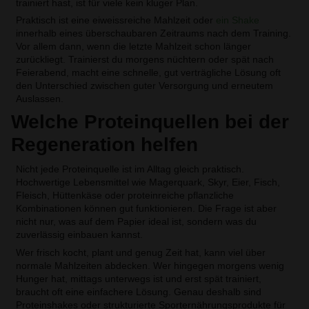
trainiert hast, ist für viele kein kluger Plan.
Praktisch ist eine eiweissreiche Mahlzeit oder
ein Shake
innerhalb eines überschaubaren Zeitraums nach dem Training.
Vor allem dann, wenn die letzte Mahlzeit schon länger
zurückliegt. Trainierst du morgens nüchtern oder spät nach
Feierabend, macht eine schnelle, gut verträgliche Lösung oft
den Unterschied zwischen guter Versorgung und erneutem
Auslassen.
Welche Proteinquellen bei der
Regeneration helfen
Nicht jede Proteinquelle ist im Alltag gleich praktisch.
Hochwertige Lebensmittel wie Magerquark, Skyr, Eier, Fisch,
Fleisch, Hüttenkäse oder proteinreiche pflanzliche
Kombinationen können gut funktionieren. Die Frage ist aber
nicht nur, was auf dem Papier ideal ist, sondern was du
zuverlässig einbauen kannst.
Wer frisch kocht, plant und genug Zeit hat, kann viel über
normale Mahlzeiten abdecken. Wer hingegen morgens wenig
Hunger hat, mittags unterwegs ist und erst spät trainiert,
braucht oft eine einfachere Lösung. Genau deshalb sind
Proteinshakes oder strukturierte Sporternährungsprodukte für