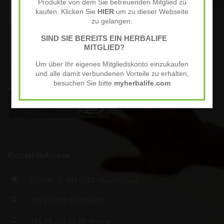
Produkte von dem Sie betreuenden Mitglied zu
kaufen. Klicken Sie
HIER
um zu dieser Webseite
zu gelangen.
SIND SIE BEREITS EIN HERBALIFE
MITGLIED?
Um über Ihr eigenes Mitgliedskonto einzukaufen
und alle damit verbundenen Vorteile zu erhalten,
besuchen Sie bitte
myherbalife.com
Kontaktadresse
Zelglistr. 7, CH-5622 Waltenschwil
+41 79 248 35 22 Erich
+41 79 322 51 68 Verena