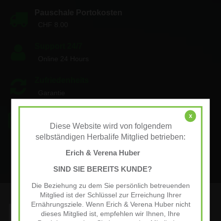
Pauschale Portokosten
CHF 8.00
Support 24/7
Online 24 Hours
Zufriedenheits
Garantie
Zahlung
x
Diese Website wird von folgendem
Sicher Zahlung
selbständigen Herbalife Mitglied betrieben:
Rabatte
Erich & Verena Huber
Werde Member
SIND SIE BEREITS KUNDE?
Die Beziehung zu dem Sie persönlich betreuenden
Mitglied ist der Schlüssel zur Erreichung Ihrer
Ernährungsziele. Wenn Erich & Verena Huber nicht
dieses Mitglied ist, empfehlen wir Ihnen, Ihre