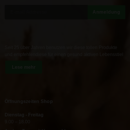
S
Anmeldung
e
a
r
c
h
Seit 25 über Jahren benutzen wir diese tollen Produkte
f
und empfehlendiese für einen gesund aktiven Lebensstiel
o
r
Lese mehr
:
Öffnungszeiten Shop
Dienstag - Freitag
9.00 – 18.00